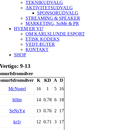
TEKNIKUDVALG
AKTIVITETSUDVALG
SPONSORUDVALG
STREAMING & SPEAKER
MARKETING, SoMe & PR
HVEM ER VI?
OM KARLSLUNDE ESPORT
ETISK KODEKS
VEDTÆGTER
KONTAKT
SHOP
Vertigo: 9-13
smurfsfromsilver
smurfsfromsilver
K
KD
A
D
McNugel
16
1
5
16
h0lm
14
0.78
6
18
SeNsYg
13
0.76
2
17
kr1t
12
0.71
3
17