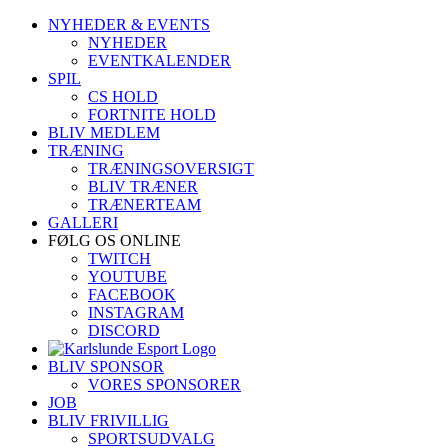
Skip
NYHEDER & EVENTS
to
NYHEDER
content
EVENTKALENDER
SPIL
CS HOLD
FORTNITE HOLD
BLIV MEDLEM
TRÆNING
TRÆNINGSOVERSIGT
BLIV TRÆNER
TRÆNERTEAM
GALLERI
FØLG OS ONLINE
TWITCH
YOUTUBE
FACEBOOK
INSTAGRAM
DISCORD
BLIV SPONSOR
VORES SPONSORER
JOB
BLIV FRIVILLIG
SPORTSUDVALG