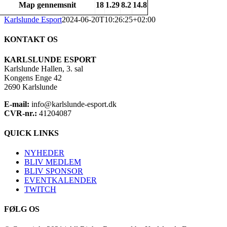
Map gennemsnit
18
1.29
8.2
14.8
Karlslunde Esport
2024-06-20T10:26:25+02:00
KONTAKT OS
KARLSLUNDE ESPORT
Karlslunde Hallen, 3. sal
Kongens Enge 42
2690 Karlslunde
E-mail:
info@karlslunde-esport.dk
CVR-nr.:
41204087
QUICK LINKS
NYHEDER
BLIV MEDLEM
BLIV SPONSOR
EVENTKALENDER
TWITCH
FØLG OS