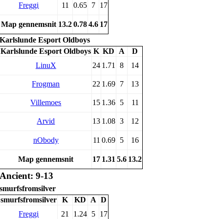
Freggi
11
0.65
7
17
Map gennemsnit
13.2
0.78
4.6
17
Karlslunde Esport Oldboys
Karlslunde Esport Oldboys
K
KD
A
D
LinuX
24
1.71
8
14
Frogman
22
1.69
7
13
Villemoes
15
1.36
5
11
Arvid
13
1.08
3
12
nObody
11
0.69
5
16
Map gennemsnit
17
1.31
5.6
13.2
Ancient: 9-13
smurfsfromsilver
smurfsfromsilver
K
KD
A
D
Freggi
21
1.24
5
17