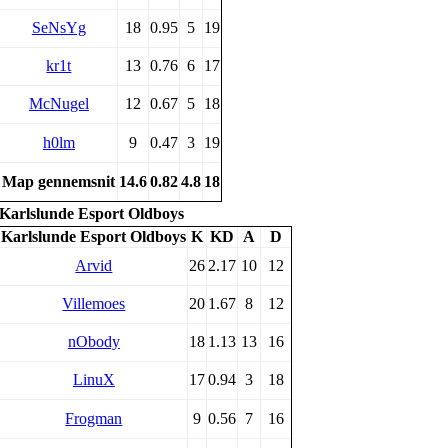
SeNsYg
18
0.95
5
19
kr1t
13
0.76
6
17
McNugel
12
0.67
5
18
h0lm
9
0.47
3
19
Map gennemsnit
14.6
0.82
4.8
18
Karlslunde Esport Oldboys
Karlslunde Esport Oldboys
K
KD
A
D
Arvid
26
2.17
10
12
Villemoes
20
1.67
8
12
nObody
18
1.13
13
16
LinuX
17
0.94
3
18
Frogman
9
0.56
7
16