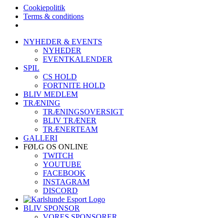
Cookiepolitik
Terms & conditions
Skip
NYHEDER & EVENTS
to
NYHEDER
content
EVENTKALENDER
SPIL
CS HOLD
FORTNITE HOLD
BLIV MEDLEM
TRÆNING
TRÆNINGSOVERSIGT
BLIV TRÆNER
TRÆNERTEAM
GALLERI
FØLG OS ONLINE
TWITCH
YOUTUBE
FACEBOOK
INSTAGRAM
DISCORD
BLIV SPONSOR
VORES SPONSORER