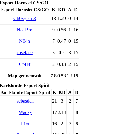
Esport Hornslet CS:GO
Esport Hornslet CS:GO
K
KD
A
D
Ch0xyb1n3
18
1.29
0
14
No_Bro
9
0.56
1
16
N04h
7
0.47
0
15
caseface
3
0.2
3
15
Cr4Ft
2
0.13
2
15
Map gennemsnit
7.8
0.53
1.2
15
Karlslunde Esport Spirit
Karlslunde Esport Spirit
K
KD
A
D
sebastian
21
3
2
7
Wacky
17
2.13
1
8
L1on
16
2
7
8