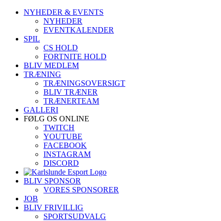
Skip
NYHEDER & EVENTS
to
NYHEDER
content
EVENTKALENDER
SPIL
CS HOLD
FORTNITE HOLD
BLIV MEDLEM
TRÆNING
TRÆNINGSOVERSIGT
BLIV TRÆNER
TRÆNERTEAM
GALLERI
FØLG OS ONLINE
TWITCH
YOUTUBE
FACEBOOK
INSTAGRAM
DISCORD
BLIV SPONSOR
VORES SPONSORER
JOB
BLIV FRIVILLIG
SPORTSUDVALG