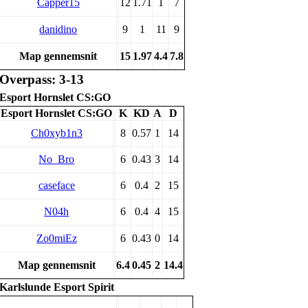
Capper15
12
1.71
1
7
danidino
9
1
11
9
Map gennemsnit
15
1.97
4.4
7.8
Overpass: 3-13
Esport Hornslet CS:GO
Esport Hornslet CS:GO
K
KD
A
D
Ch0xyb1n3
8
0.57
1
14
No_Bro
6
0.43
3
14
caseface
6
0.4
2
15
N04h
6
0.4
4
15
Zo0miEz
6
0.43
0
14
Map gennemsnit
6.4
0.45
2
14.4
Karlslunde Esport Spirit