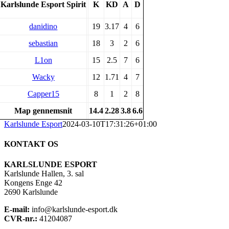
Karlslunde Esport Spirit
K
KD
A
D
danidino
19
3.17
4
6
sebastian
18
3
2
6
L1on
15
2.5
7
6
Wacky
12
1.71
4
7
Capper15
8
1
2
8
Map gennemsnit
14.4
2.28
3.8
6.6
Karlslunde Esport
2024-03-10T17:31:26+01:00
KONTAKT OS
KARLSLUNDE ESPORT
Karlslunde Hallen, 3. sal
Kongens Enge 42
2690 Karlslunde
E-mail:
info@karlslunde-esport.dk
CVR-nr.:
41204087