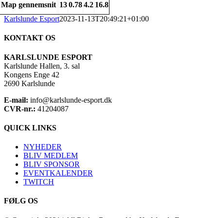
Map gennemsnit
13
0.78
4.2
16.8
Karlslunde Esport
2023-11-13T20:49:21+01:00
KONTAKT OS
KARLSLUNDE ESPORT
Karlslunde Hallen, 3. sal
Kongens Enge 42
2690 Karlslunde
E-mail:
info@karlslunde-esport.dk
CVR-nr.:
41204087
QUICK LINKS
NYHEDER
BLIV MEDLEM
BLIV SPONSOR
EVENTKALENDER
TWITCH
FØLG OS