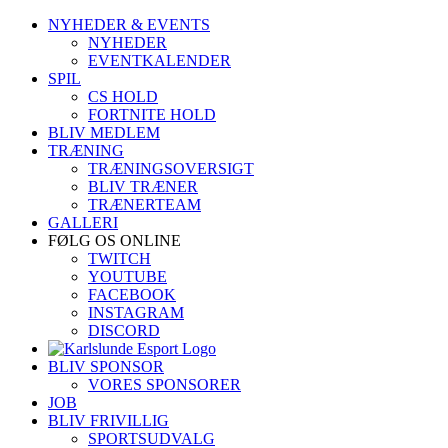
Skip
NYHEDER & EVENTS
to
NYHEDER
content
EVENTKALENDER
SPIL
CS HOLD
FORTNITE HOLD
BLIV MEDLEM
TRÆNING
TRÆNINGSOVERSIGT
BLIV TRÆNER
TRÆNERTEAM
GALLERI
FØLG OS ONLINE
TWITCH
YOUTUBE
FACEBOOK
INSTAGRAM
DISCORD
BLIV SPONSOR
VORES SPONSORER
JOB
BLIV FRIVILLIG
SPORTSUDVALG