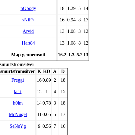
nObody
18
1.29
5
14
sNiF^
16
0.94
8
17
Arvid
13
1.08
3
12
Hart84
13
1.08
8
12
Map gennemsnit
16.2
1.3
5.2
13
smurfsfromsilver
smurfsfromsilver
K
KD
A
D
Freggi
16
0.89
2
18
kr1t
15
1
4
15
h0lm
14
0.78
3
18
McNugel
11
0.65
5
17
SeNsYg
9
0.56
7
16