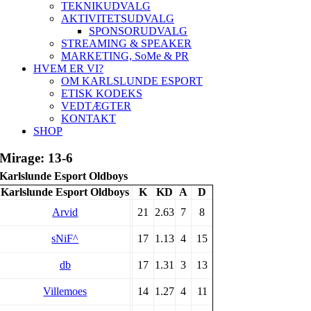
TEKNIKUDVALG
AKTIVITETSUDVALG
SPONSORUDVALG
STREAMING & SPEAKER
MARKETING, SoMe & PR
HVEM ER VI?
OM KARLSLUNDE ESPORT
ETISK KODEKS
VEDTÆGTER
KONTAKT
SHOP
Mirage: 13-6
Karlslunde Esport Oldboys
Karlslunde Esport Oldboys
K
KD
A
D
Arvid
21
2.63
7
8
sNiF^
17
1.13
4
15
db
17
1.31
3
13
Villemoes
14
1.27
4
11