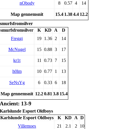
nObody
8
0.57
4
14
Map gennemsnit
15.4
1.38
4.4
12.2
smurfsfromsilver
smurfsfromsilver
K
KD
A
D
Freggi
19
1.36
2
14
McNugel
15
0.88
3
17
kr1t
11
0.73
7
15
h0lm
10
0.77
1
13
SeNsYg
6
0.33
6
18
Map gennemsnit
12.2
0.81
3.8
15.4
Ancient: 13-9
Karlslunde Esport Oldboys
Karlslunde Esport Oldboys
K
KD
A
D
Villemoes
21
2.1
2
10