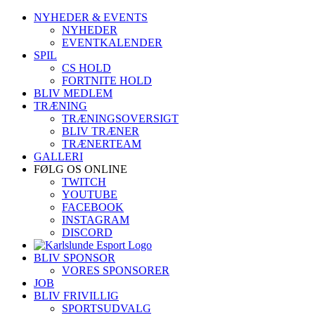
Skip
NYHEDER & EVENTS
to
NYHEDER
content
EVENTKALENDER
SPIL
CS HOLD
FORTNITE HOLD
BLIV MEDLEM
TRÆNING
TRÆNINGSOVERSIGT
BLIV TRÆNER
TRÆNERTEAM
GALLERI
FØLG OS ONLINE
TWITCH
YOUTUBE
FACEBOOK
INSTAGRAM
DISCORD
BLIV SPONSOR
VORES SPONSORER
JOB
BLIV FRIVILLIG
SPORTSUDVALG