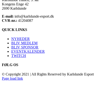
Kongens Enge 42
2690 Karlslunde
E-mail:
info@karlslunde-esport.dk
CVR-nr.:
41204087
QUICK LINKS
NYHEDER
BLIV MEDLEM
BLIV SPONSOR
EVENTKALENDER
TWITCH
FØLG OS
© Copyright 2021 | All Rights Reserved by Karlslunde Esport
Toggle
Page load link
Sliding
Go
Bar
to
Area
Top