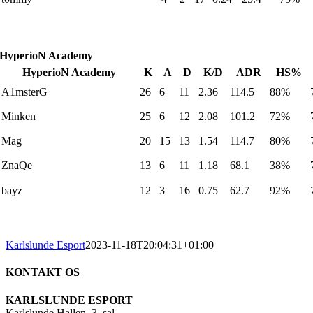
HyperioN Academy
HyperioN Academy
K
A
D
K/D
ADR
HS%
A1msterG
26
6
11
2.36
114.5
88%
Minken
25
6
12
2.08
101.2
72%
Mag
20
15
13
1.54
114.7
80%
ZnaQe
13
6
11
1.18
68.1
38%
bayz
12
3
16
0.75
62.7
92%
Karlslunde Esport
2023-11-18T20:04:31+01:00
KONTAKT OS
KARLSLUNDE ESPORT
Karlslunde Hallen, 3. sal