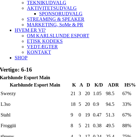
TEKNIKUDVALG
AKTIVITETSUDVALG
SPONSORUDVALG
STREAMING & SPEAKER
MARKETING, SoMe & PR
HVEM ER VI?
OM KARLSLUNDE ESPORT
ETISK KODEKS
VEDTÆGTER
KONTAKT
SHOP
Vertigo: 6-16
Karlslunde Esport Main
Karlslunde Esport Main
K
A
D
K/D
ADR
HS%
Sweezy
21
3
20
1.05
98.5
67%
L3so
18
5
20
0.9
94.5
33%
Stahl
9
0
19
0.47
51.3
67%
Froggiii
8
5
21
0.38
49.5
88%
t0mmy
4
2
17
0.24
25.4
75%