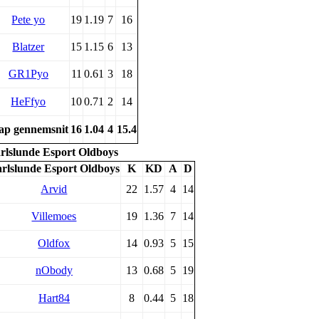
Pete yo
19
1.19
7
16
Blatzer
15
1.15
6
13
GR1Pyo
11
0.61
3
18
HeFfyo
10
0.71
2
14
p gennemsnit
16
1.04
4
15.4
rlslunde Esport Oldboys
rlslunde Esport Oldboys
K
KD
A
D
Arvid
22
1.57
4
14
Villemoes
19
1.36
7
14
Oldfox
14
0.93
5
15
nObody
13
0.68
5
19
Hart84
8
0.44
5
18