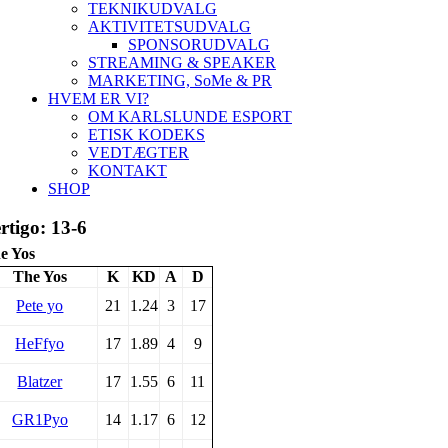
TEKNIKUDVALG
AKTIVITETSUDVALG
SPONSORUDVALG
STREAMING & SPEAKER
MARKETING, SoMe & PR
HVEM ER VI?
OM KARLSLUNDE ESPORT
ETISK KODEKS
VEDTÆGTER
KONTAKT
SHOP
rtigo: 13-6
e Yos
The Yos
K
KD
A
D
Pete yo
21
1.24
3
17
HeFfyo
17
1.89
4
9
Blatzer
17
1.55
6
11
GR1Pyo
14
1.17
6
12