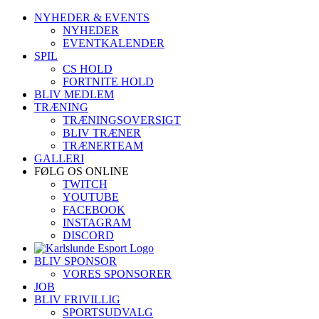
Skip
NYHEDER & EVENTS
to
NYHEDER
content
EVENTKALENDER
SPIL
CS HOLD
FORTNITE HOLD
BLIV MEDLEM
TRÆNING
TRÆNINGSOVERSIGT
BLIV TRÆNER
TRÆNERTEAM
GALLERI
FØLG OS ONLINE
TWITCH
YOUTUBE
FACEBOOK
INSTAGRAM
DISCORD
BLIV SPONSOR
VORES SPONSORER
JOB
BLIV FRIVILLIG
SPORTSUDVALG