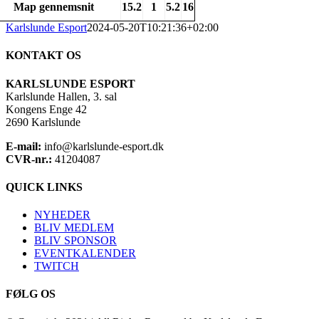
Map gennemsnit
15.2
1
5.2
16
Karlslunde Esport
2024-05-20T10:21:36+02:00
KONTAKT OS
KARLSLUNDE ESPORT
Karlslunde Hallen, 3. sal
Kongens Enge 42
2690 Karlslunde
E-mail:
info@karlslunde-esport.dk
CVR-nr.:
41204087
QUICK LINKS
NYHEDER
BLIV MEDLEM
BLIV SPONSOR
EVENTKALENDER
TWITCH
FØLG OS