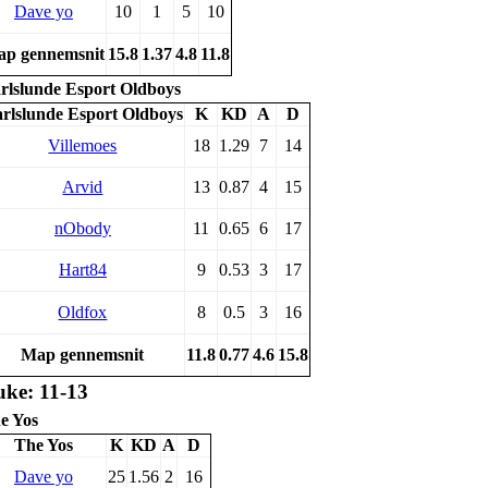
Dave yo
10
1
5
10
p gennemsnit
15.8
1.37
4.8
11.8
rlslunde Esport Oldboys
rlslunde Esport Oldboys
K
KD
A
D
Villemoes
18
1.29
7
14
Arvid
13
0.87
4
15
nObody
11
0.65
6
17
Hart84
9
0.53
3
17
Oldfox
8
0.5
3
16
Map gennemsnit
11.8
0.77
4.6
15.8
ke: 11-13
e Yos
The Yos
K
KD
A
D
Dave yo
25
1.56
2
16