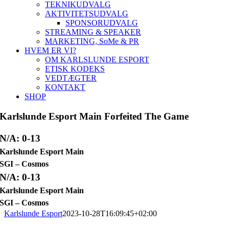
TEKNIKUDVALG
AKTIVITETSUDVALG
SPONSORUDVALG
STREAMING & SPEAKER
MARKETING, SoMe & PR
HVEM ER VI?
OM KARLSLUNDE ESPORT
ETISK KODEKS
VEDTÆGTER
KONTAKT
SHOP
Karlslunde Esport Main Forfeited The Game
N/A: 0-13
Karlslunde Esport Main
SGI – Cosmos
N/A: 0-13
Karlslunde Esport Main
SGI – Cosmos
Karlslunde Esport
2023-10-28T16:09:45+02:00