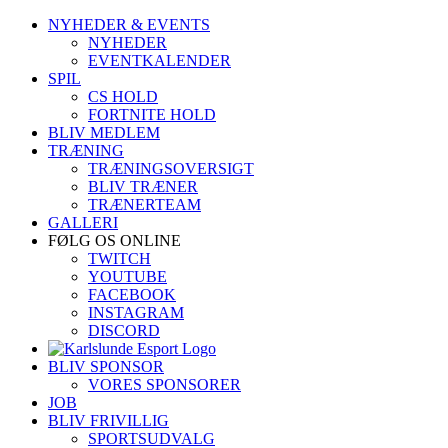
Skip
NYHEDER & EVENTS
to
NYHEDER
content
EVENTKALENDER
SPIL
CS HOLD
FORTNITE HOLD
BLIV MEDLEM
TRÆNING
TRÆNINGSOVERSIGT
BLIV TRÆNER
TRÆNERTEAM
GALLERI
FØLG OS ONLINE
TWITCH
YOUTUBE
FACEBOOK
INSTAGRAM
DISCORD
BLIV SPONSOR
VORES SPONSORER
JOB
BLIV FRIVILLIG
SPORTSUDVALG