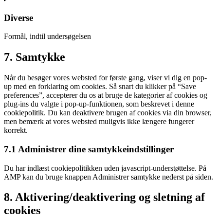
to
service
Diverse
twitter
Formål, indtil undersøgelsen
Consent
7. Samtykke
to
service
Når du besøger vores websted for første gang, viser vi dig en pop-
diverse
up med en forklaring om cookies. Så snart du klikker på “Save
preferences”, accepterer du os at bruge de kategorier af cookies og
plug-ins du valgte i pop-up-funktionen, som beskrevet i denne
cookiepolitik. Du kan deaktivere brugen af ​​cookies via din browser,
men bemærk at vores websted muligvis ikke længere fungerer
korrekt.
7.1 Administrer dine samtykkeindstillinger
Du har indlæst cookiepolitikken uden javascript-understøttelse. På
AMP kan du bruge knappen Administrer samtykke nederst på siden.
8. Aktivering/deaktivering og sletning af
cookies