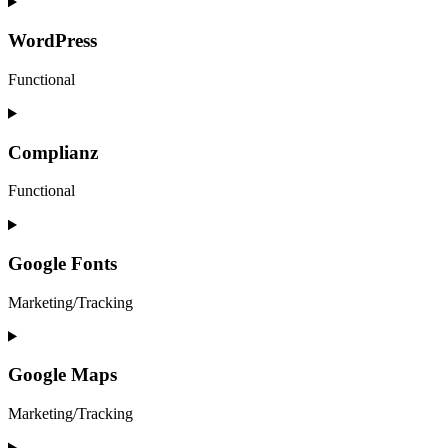
Consent
to
service
WordPress
mailpoet
Functional
Consent
to
service
Complianz
wordpress
Functional
Consent
to
service
Google Fonts
complianz
Marketing/Tracking
Consent
to
service
Google Maps
google-
fonts
Marketing/Tracking
Consent