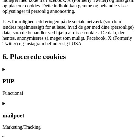
indlejret med kode fra Facebook, X (Formerly Twitter) og Instagram
og placerer cookies. Dette indhold kan gemme og behandle visse
oplysninger til personlig annoncering.
Læs fortrolighedserklæringen på de sociale netværk (som kan
ændres regelmæssigt) for at læse, hvad de gør med dine (personlige)
data, som de behandler ved hjælp af disse cookies. De data, der
hentes, anonymiseres så meget som muligt. Facebook, X (Formerly
Twitter) og Instagram befinder sig i USA.
6. Placerede cookies
PHP
Functional
Consent
to
service
mailpoet
php
Marketing/Tracking