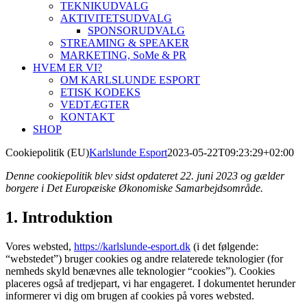
TEKNIKUDVALG
AKTIVITETSUDVALG
SPONSORUDVALG
STREAMING & SPEAKER
MARKETING, SoMe & PR
HVEM ER VI?
OM KARLSLUNDE ESPORT
ETISK KODEKS
VEDTÆGTER
KONTAKT
SHOP
Cookiepolitik (EU)
Karlslunde Esport
2023-05-22T09:23:29+02:00
Denne cookiepolitik blev sidst opdateret 22. juni 2023 og gælder
borgere i Det Europæiske Økonomiske Samarbejdsområde.
1. Introduktion
Vores websted,
https://karlslunde-esport.dk
(i det følgende:
“webstedet”) bruger cookies og andre relaterede teknologier (for
nemheds skyld benævnes alle teknologier “cookies”). Cookies
placeres også af tredjepart, vi har engageret. I dokumentet herunder
informerer vi dig om brugen af ​​cookies på vores websted.