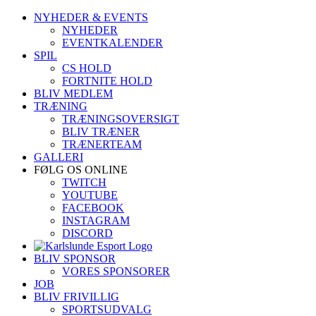
Skip
NYHEDER & EVENTS
to
NYHEDER
content
EVENTKALENDER
SPIL
CS HOLD
FORTNITE HOLD
BLIV MEDLEM
TRÆNING
TRÆNINGSOVERSIGT
BLIV TRÆNER
TRÆNERTEAM
GALLERI
FØLG OS ONLINE
TWITCH
YOUTUBE
FACEBOOK
INSTAGRAM
DISCORD
BLIV SPONSOR
VORES SPONSORER
JOB
BLIV FRIVILLIG
SPORTSUDVALG