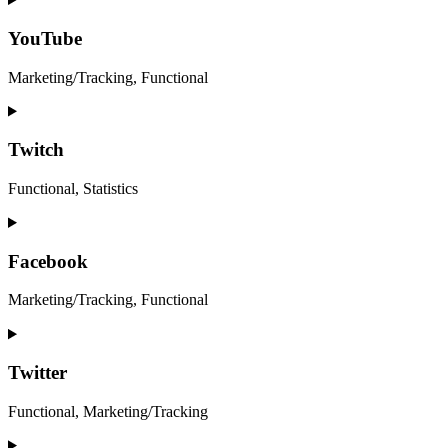
to
service
YouTube
google-
maps
Marketing/Tracking, Functional
Consent
to
service
Twitch
youtube
Functional, Statistics
Consent
to
service
Facebook
twitch
Marketing/Tracking, Functional
Consent
to
service
Twitter
facebook
Functional, Marketing/Tracking
Consent