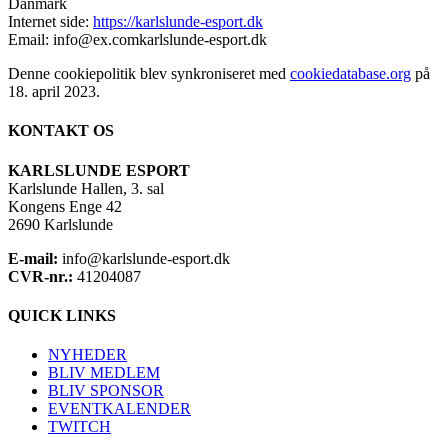
Danmark
Internet side:
https://karlslunde-esport.dk
Email:
info@
ex.com
karlslunde-esport.dk
Denne cookiepolitik blev synkroniseret med
cookiedatabase.org
på
18. april 2023.
KONTAKT OS
KARLSLUNDE ESPORT
Karlslunde Hallen, 3. sal
Kongens Enge 42
2690 Karlslunde
E-mail:
info@karlslunde-esport.dk
CVR-nr.:
41204087
QUICK LINKS
NYHEDER
BLIV MEDLEM
BLIV SPONSOR
EVENTKALENDER
TWITCH