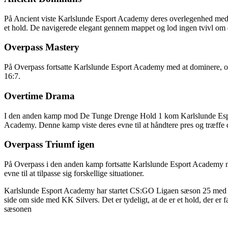
På Ancient viste Karlslunde Esport Academy deres overlegenhed med e
et hold. De navigerede elegant gennem mappet og lod ingen tvivl om d
Overpass Mastery
På Overpass fortsatte Karlslunde Esport Academy med at dominere, og t
16:7.
Overtime Drama
I den anden kamp mod De Tunge Drenge Hold 1 kom Karlslunde Esport 
Academy. Denne kamp viste deres evne til at håndtere pres og træffe de
Overpass Triumf igen
På Overpass i den anden kamp fortsatte Karlslunde Esport Academy me
evne til at tilpasse sig forskellige situationer.
Karlslunde Esport Academy har startet CS:GO Ligaen sæson 25 med et b
side om side med KK Silvers. Det er tydeligt, at de er et hold, der er f
sæsonen