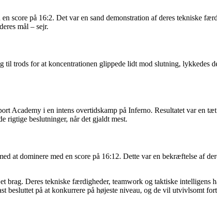
n score på 16:2. Det var en sand demonstration af deres tekniske færd
eres mål – sejr.
il trods for at koncentrationen glippede lidt mod slutning, lykkedes d
Academy i en intens overtidskamp på Inferno. Resultatet var en tæt 2
 rigtige beslutninger, når det gjaldt mest.
d at dominere med en score på 16:12. Dette var en bekræftelse af der
rag. Deres tekniske færdigheder, teamwork og taktiske intelligens har
ast besluttet på at konkurrere på højeste niveau, og de vil utvivlsomt for