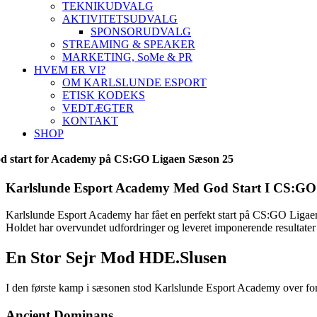
TEKNIKUDVALG
AKTIVITETSUDVALG
SPONSORUDVALG
STREAMING & SPEAKER
MARKETING, SoMe & PR
HVEM ER VI?
OM KARLSLUNDE ESPORT
ETISK KODEKS
VEDTÆGTER
KONTAKT
SHOP
d start for Academy på CS:GO Ligaen Sæson 25
Karlslunde Esport Academy Med God Start I CS:GO
Karlslunde Esport Academy har fået en perfekt start på CS:GO Liga
Holdet har overvundet udfordringer og leveret imponerende resultater
En Stor Sejr Mod HDE.Slusen
I den første kamp i sæsonen stod Karlslunde Esport Academy over for
Ancient Dominans