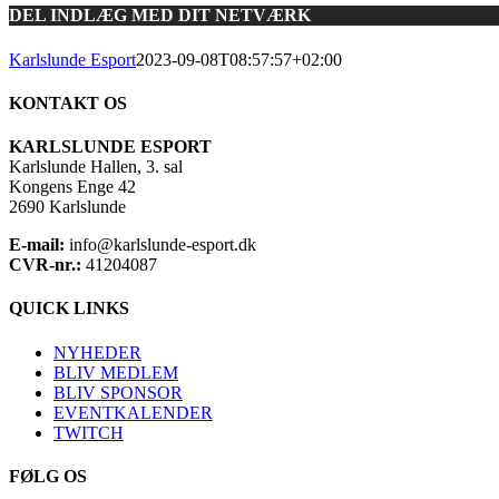
DEL INDLÆG MED DIT NETVÆRK
Karlslunde Esport
2023-09-08T08:57:57+02:00
KONTAKT OS
KARLSLUNDE ESPORT
Karlslunde Hallen, 3. sal
Kongens Enge 42
2690 Karlslunde
E-mail:
info@karlslunde-esport.dk
CVR-nr.:
41204087
QUICK LINKS
NYHEDER
BLIV MEDLEM
BLIV SPONSOR
EVENTKALENDER
TWITCH
FØLG OS