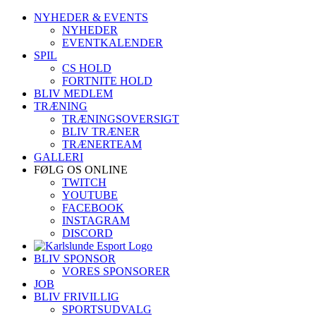
Skip
NYHEDER & EVENTS
to
NYHEDER
content
EVENTKALENDER
SPIL
CS HOLD
FORTNITE HOLD
BLIV MEDLEM
TRÆNING
TRÆNINGSOVERSIGT
BLIV TRÆNER
TRÆNERTEAM
GALLERI
FØLG OS ONLINE
TWITCH
YOUTUBE
FACEBOOK
INSTAGRAM
DISCORD
BLIV SPONSOR
VORES SPONSORER
JOB
BLIV FRIVILLIG
SPORTSUDVALG