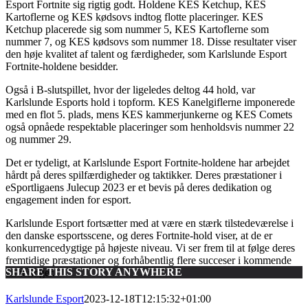
Esport Fortnite sig rigtig godt. Holdene KES Ketchup, KES
Kartoflerne og KES kødsovs indtog flotte placeringer. KES
Ketchup placerede sig som nummer 5, KES Kartoflerne som
nummer 7, og KES kødsovs som nummer 18. Disse resultater viser
den høje kvalitet af talent og færdigheder, som Karlslunde Esport
Fortnite-holdene besidder.
Også i B-slutspillet, hvor der ligeledes deltog 44 hold, var
Karlslunde Esports hold i topform. KES Kanelgiflerne imponerede
med en flot 5. plads, mens KES kammerjunkerne og KES Comets
også opnåede respektable placeringer som henholdsvis nummer 22
og nummer 29.
Det er tydeligt, at Karlslunde Esport Fortnite-holdene har arbejdet
hårdt på deres spilfærdigheder og taktikker. Deres præstationer i
eSportligaens Julecup 2023 er et bevis på deres dedikation og
engagement inden for esport.
Karlslunde Esport fortsætter med at være en stærk tilstedeværelse i
den danske esportsscene, og deres Fortnite-hold viser, at de er
konkurrencedygtige på højeste niveau. Vi ser frem til at følge deres
fremtidige præstationer og forhåbentlig flere succeser i kommende
SHARE THIS STORY ANYWHERE
turneringer.
Karlslunde Esport
2023-12-18T12:15:32+01:00