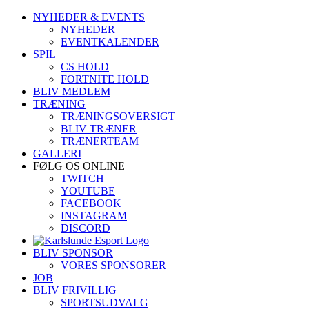
Skip
NYHEDER & EVENTS
to
NYHEDER
content
EVENTKALENDER
SPIL
CS HOLD
FORTNITE HOLD
BLIV MEDLEM
TRÆNING
TRÆNINGSOVERSIGT
BLIV TRÆNER
TRÆNERTEAM
GALLERI
FØLG OS ONLINE
TWITCH
YOUTUBE
FACEBOOK
INSTAGRAM
DISCORD
BLIV SPONSOR
VORES SPONSORER
JOB
BLIV FRIVILLIG
SPORTSUDVALG