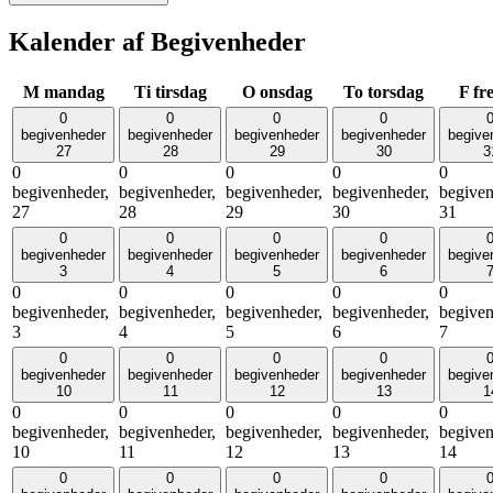
Kalender af Begivenheder
M
mandag
Ti
tirsdag
O
onsdag
To
torsdag
F
fr
0
0
0
0
begivenheder
begivenheder
begivenheder
begivenheder
begive
27
28
29
30
3
0
0
0
0
0
begivenheder,
begivenheder,
begivenheder,
begivenheder,
begiven
27
28
29
30
31
0
0
0
0
begivenheder
begivenheder
begivenheder
begivenheder
begive
3
4
5
6
0
0
0
0
0
begivenheder,
begivenheder,
begivenheder,
begivenheder,
begiven
3
4
5
6
7
0
0
0
0
begivenheder
begivenheder
begivenheder
begivenheder
begive
10
11
12
13
1
0
0
0
0
0
begivenheder,
begivenheder,
begivenheder,
begivenheder,
begiven
10
11
12
13
14
0
0
0
0