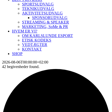
SPORTSUDVALG
TEKNIKUDVALG
AKTIVITETSUDVALG
SPONSORUDVALG
STREAMING & SPEAKER
MARKETING, SoMe & PR
HVEM ER VI?
OM KARLSLUNDE ESPORT
ETISK KODEKS
VEDTÆGTER
KONTAKT
SHOP
2026-08-06T00:00:00+02:00
42 begivenheder found.