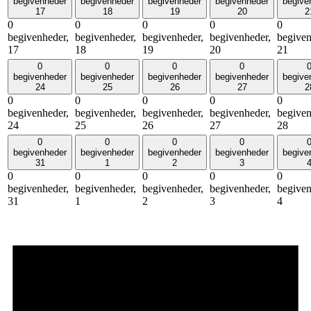
begivenheder
begivenheder
begivenheder
begivenheder
begive
17
18
19
20
2
0
0
0
0
0
begivenheder,
begivenheder,
begivenheder,
begivenheder,
begiven
17
18
19
20
21
0
0
0
0
begivenheder
begivenheder
begivenheder
begivenheder
begive
24
25
26
27
2
0
0
0
0
0
begivenheder,
begivenheder,
begivenheder,
begivenheder,
begiven
24
25
26
27
28
0
0
0
0
begivenheder
begivenheder
begivenheder
begivenheder
begive
31
1
2
3
0
0
0
0
0
begivenheder,
begivenheder,
begivenheder,
begivenheder,
begiven
31
1
2
3
4